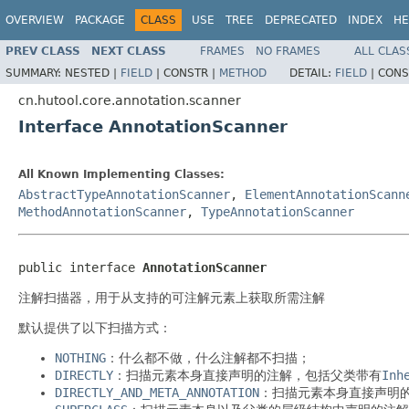
OVERVIEW
PACKAGE
CLASS
USE
TREE
DEPRECATED
INDEX
HE
PREV CLASS
NEXT CLASS
FRAMES
NO FRAMES
ALL CLAS
SUMMARY:
NESTED |
FIELD
|
CONSTR |
METHOD
DETAIL:
FIELD
|
CONS
cn.hutool.core.annotation.scanner
Interface AnnotationScanner
All Known Implementing Classes:
AbstractTypeAnnotationScanner
,
ElementAnnotationScann
MethodAnnotationScanner
,
TypeAnnotationScanner
public interface 
AnnotationScanner
注解扫描器，用于从支持的可注解元素上获取所需注解
默认提供了以下扫描方式：
NOTHING
：什么都不做，什么注解都不扫描；
DIRECTLY
：扫描元素本身直接声明的注解，包括父类带有
Inh
DIRECTLY_AND_META_ANNOTATION
：扫描元素本身直接声明