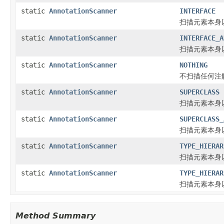
static
AnnotationScanner
INTERFACE
扫描元素本身
static
AnnotationScanner
INTERFACE_A
扫描元素本身
static
AnnotationScanner
NOTHING
不扫描任何注
static
AnnotationScanner
SUPERCLASS
扫描元素本身
static
AnnotationScanner
SUPERCLASS_
扫描元素本身
static
AnnotationScanner
TYPE_HIERAR
扫描元素本身
static
AnnotationScanner
TYPE_HIERAR
扫描元素本身
Method Summary