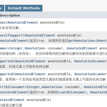
s
Default Methods
Description
ons
(
AnnotatedElement
annotatedEle)
上的全部注解。
onsIfSupport
(
AnnotatedElement
annotatedEle)
nnotatedElement)
返回
true
， 则调用并返回
getAnnotations(Annot
umer
<
Integer
,
Annotation
> consumer,
AnnotatedElement
anno
的层级结构（若存在），然后对获取到的注解和注解对应的层级索引进行
pported
(
AnnotatedElement
annotatedEle,
AnnotationScanner
描器，扫描元素上可能存在的注解
pported
(
AnnotatedElement
annotatedEle,
AnnotationScanner
器，使用第一个支持处理该类型元素的扫描器获取元素上可能存在的注解
rt
(
BiConsumer
<
Integer
,
Annotation
> consumer,
AnnotatedEle
nnotatedElement)
返回
true
，则调用
scan(BiConsumer, Annotate
otatedElement
annotatedEle)
扫描该注解元素