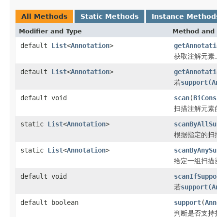
All Methods
Static Methods
Instance Method
Modifier and Type
Method and 
default
List
<
Annotation
>
getAnnotati
获取注解元素
default
List
<
Annotation
>
getAnnotati
若
support(A
default void
scan
(
BiCons
扫描注解元素
static
List
<
Annotation
>
scanByAllSu
根据指定的扫
static
List
<
Annotation
>
scanByAnySu
给定一组扫描
default void
scanIfSuppo
若
support(A
default boolean
support
(
Ann
判断是否支持