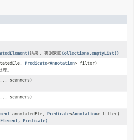
atedElement)
结果， 否则返回
Collections.emptyList()
tatedEle,
Predicate
<
Annotation
> filter)
处理。
... scanners)
... scanners)
ment
annotatedEle,
Predicate
<
Annotation
> filter)
dElement, Predicate)