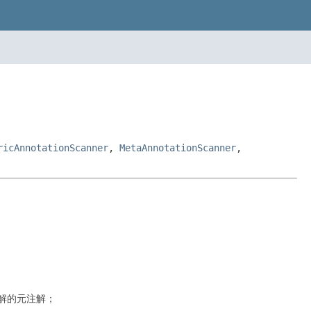
ricAnnotationScanner
,
MetaAnnotationScanner
,
解的元注解；