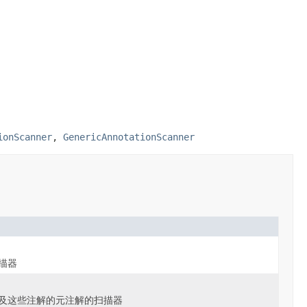
ionScanner
,
GenericAnnotationScanner
描器
及这些注解的元注解的扫描器