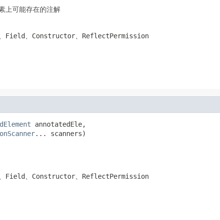
素上可能存在的注解
ield、Constructor、ReflectPermission
dElement
 annotatedEle,

onScanner
... scanners)
ield、Constructor、ReflectPermission